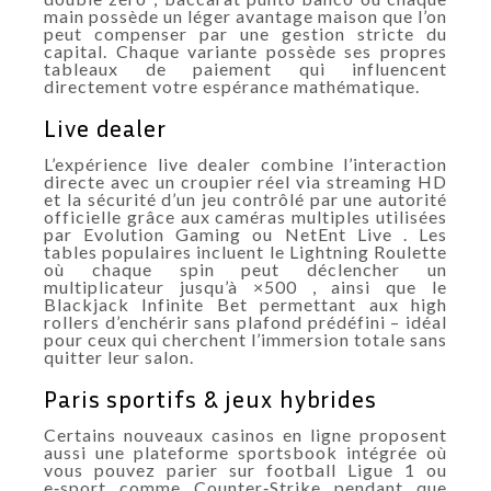
main possède un léger avantage maison que l’on
peut compenser par une gestion stricte du
capital. Chaque variante possède ses propres
tableaux de paiement qui influencent
directement votre espérance mathématique.​
Live dealer
L’expérience live dealer combine l’interaction
directe avec un croupier réel via streaming HD
et la sécurité d’un jeu contrôlé par une autorité
officielle grâce aux caméras multiples utilisées
par Evolution Gaming ou NetEnt Live . Les
tables populaires incluent le Lightning Roulette
où chaque spin peut déclencher un
multiplicateur jusqu’à ×500 , ainsi que le
Blackjack Infinite Bet permettant aux high
rollers d’enchérir sans plafond prédéfini – idéal
pour ceux qui cherchent l’immersion totale sans
quitter leur salon.
Paris sportifs & jeux hybrides
Certains nouveaux casinos en ligne proposent
aussi une plateforme sportsbook intégrée où
vous pouvez parier sur football Ligue 1 ou
e‑sport comme Counter‑Strike pendant que