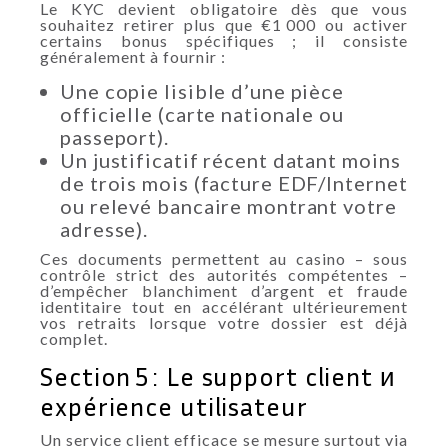
Le KYC devient obligatoire dès que vous
souhaitez retirer plus que €1 000 ou activer
certains bonus spécifiques ; il consiste
généralement à fournir :
Une copie lisible d’une pièce
officielle (carte nationale ou
passeport).
Un justificatif récent datant moins
de trois mois (facture EDF/Internet
ou relevé bancaire montrant votre
adresse).
Ces documents permettent au casino – sous
contrôle strict des autorités compétentes –
d’empêcher blanchiment d’argent et fraude
identitaire tout en accélérant ultérieurement
vos retraits lorsque votre dossier est déjà
complet.
Section 5 : Le support client и
expérience utilisateur
Un service client efficace se mesure surtout via