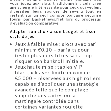
vous jouez aux slots traditionnels ; cela crée
une synergie intéressante pour ceux qui veulent
diversifier leurs sources de revenu tout en
restant sur un seul compte bancaire sécurisé
fourni par Basketnews.Net lors du processus
d’évaluation comparative.
Adapter son choix à son budget et à son
style de jeu
Jeux à faible mise : slots avec pari
minimum €0,10 – parfaits pour
tester plusieurs titres sans trop
risquer son bankroll initiale.
Jeux haute mise : tables VIP
blackjack avec limite maximale
€5 000 – réservées aux high rollers
capables d’appliquer une stratégie
avancée telle que le comptage
simplifié des cartes ou la
martingale contrôlée dans
certaines variantes roulette