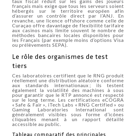
taux fiscal réduit sur les gains des joueurs
français mais exige que tous les serveurs soient
hébergés sur le territoire européen afin
d’assurer un contrôle direct par l’ANJ. En
revanche, une licence offshore comme celle de
Curaçao offre davantage de flexibilité tarifaire
aux casinos mais limite souvent le nombre de
méthodes bancaires locales disponibles pour
les Français (par exemple moins d’options Visa
ou prélèvements SEPA).
Le rôle des organismes de test
tiers
Ces laboratoires certifient que le RNG produit
réellement une distribution aléatoire conforme
aux standards internationaux ; ils testent
également la volatilité des machines à sous
pour garantir que le RTP annoncé est respecté
sur le long terme. Les certifications eCOGRA
« Safe & Fair », iTech Labs « RNG Certified » ou
Gaming Laboratories International sont
généralement visibles sous forme d’icônes
cliquables menant à un rapport détaillé
accessible au public.
Tableau comparatif des principales