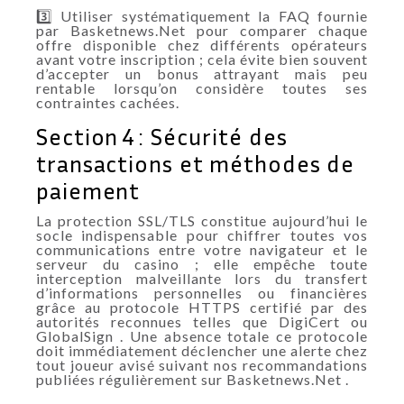
3️⃣ Utiliser systématiquement la FAQ fournie
par Basketnews.Net pour comparer chaque
offre disponible chez différents opérateurs
avant votre inscription ; cela évite bien souvent
d’accepter un bonus attrayant mais peu
rentable lorsqu’on considère toutes ses
contraintes cachées.
Section 4 : Sécurité des
transactions et méthodes de
paiement
La protection SSL/TLS constitue aujourd’hui le
socle indispensable pour chiffrer toutes vos
communications entre votre navigateur et le
serveur du casino ; elle empêche toute
interception malveillante lors du transfert
d’informations personnelles ou financières
grâce au protocole HTTPS certifié par des
autorités reconnues telles que DigiCert ou
GlobalSign . Une absence totale ce protocole
doit immédiatement déclencher une alerte chez
tout joueur avisé suivant nos recommandations
publiées régulièrement sur Basketnews.Net .