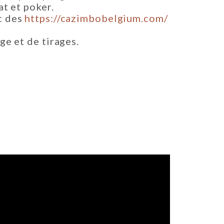
at et poker.
c des
https://cazimbobelgium.com/
ge et de tirages.