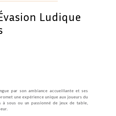
Évasion Ludique
s
ngue par son ambiance accueillante et ses
 promet une expérience unique aux joueurs du
 à sous ou un passionné de jeux de table,
eur.