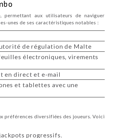
imbo
, permettant aux utilisateurs de naviguer
ues-unes de ses caractéristiques notables :
autorité de régulation de Malte
feuilles électroniques, virements
t en direct et e-mail
ones et tablettes avec une
 préférences diversifiées des joueurs. Voici
ackpots progressifs.