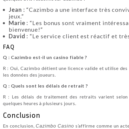
Jean :
“Cazimbo a une interface très convivi
jeux.”
Marie :
“Les bonus sont vraiment intéressa
bienvenue!”
David :
“Le service client est réactif et très
FAQ
Q : Cazimbo est-il un casino fiable ?
R : Oui, Cazimbo détient une licence valide et utilise d
les données des joueurs.
Q : Quels sont les délais de retrait ?
R : Les délais de traitement des retraits varient selo
quelques heures à plusieurs jours.
Conclusion
En conclusion,
s’affirme comme un acteu
Cazimbo Casino