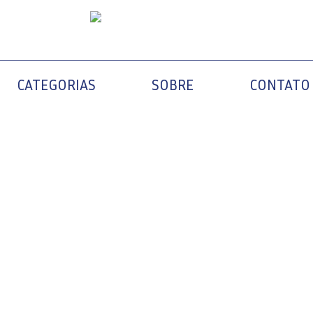
CATEGORIAS
SOBRE
CONTATO