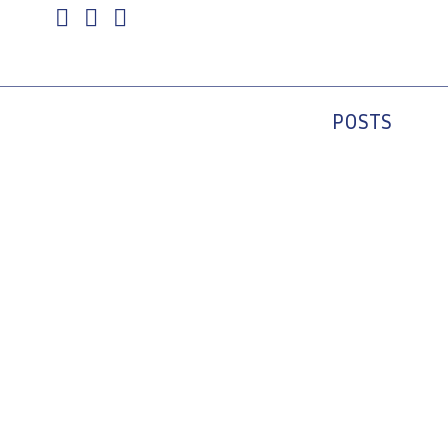
POSTS