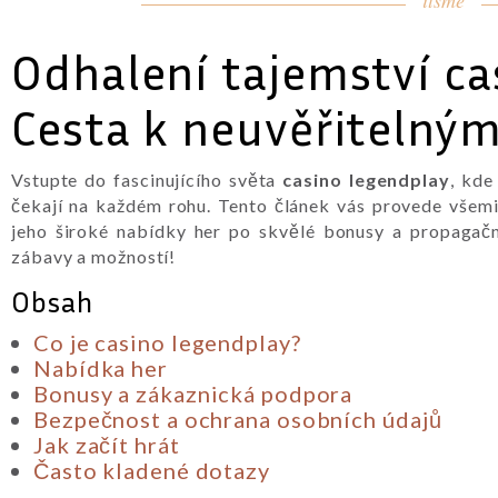
itsme
Odhalení tajemství ca
Cesta k neuvěřitelný
Vstupte do fascinujícího světa
casino legendplay
, kde
čekají na každém rohu. Tento článek vás provede všemi
jeho široké nabídky her po skvělé bonusy a propagačn
zábavy a možností!
Obsah
Co je casino legendplay?
Nabídka her
Bonusy a zákaznická podpora
Bezpečnost a ochrana osobních údajů
Jak začít hrát
Často kladené dotazy