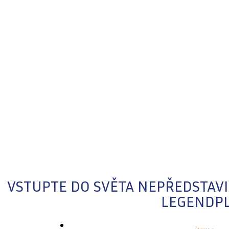
VSTUPTE DO SVĚTA NEPŘEDSTAVI
LEGENDP