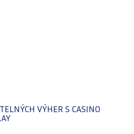
TELNÝCH VÝHER S CASINO
LAY